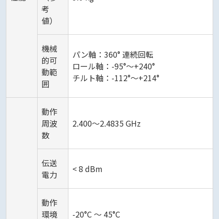
考
値）
機械
パン軸：360° 連続回転
的可
ロール軸：-95°～+240°
動範
チルト軸：-112°～+214°
囲
動作
周波
2.400～2.4835 GHz
数
伝送
< 8 dBm
電力
動作
環境
-20°C ～ 45°C