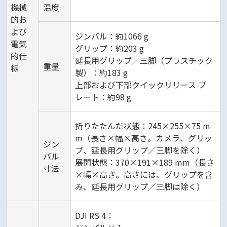
機械
温度
的お
よび
‌ジンバル：約1066 g
電気
グリップ：約203 g
的仕
‌延長用グリップ／三脚（プラスチック
重量
様
製）：約183 g
上部および下部クイックリリース プ
レート：約98 g
折りたたんだ状態：245×255×75 m
m（長さ×幅×高さ。カメラ、グリッ
ジン
プ、延長用グリップ／三脚を除く）
バル
展開状態：370×191×189 mm（長さ
寸法
×幅×高さ。高さには、グリップを含
み、延長用グリップ／三脚は除く）
DJI RS 4：