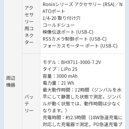
Roninシリーズ アクセサリー (RSA)／N
アク
ATOポート
セサ
1/4-20 取り付け穴
リー
‌コールドシュー
用コ
映像伝送ポート (USB-C)
ネク
RSSカメラ制御ポート (USB-C)
ター
フォーカスモーター ポート (USB-C)
モデル：BHX711-3000-7.2‌‌V
タイプ：LiPo 2S
容量：3000 mAh
周辺
電力量：21 Wh
機器
最大動作時間：12時間（ジンバルを水
バッ
平にして静置した状態で測定。‌ジンバ
テ
ルが動く状態では、動作時間は少なく
リー
なります。）
充電時間：約2.5時間（18W急速充電に
対応した充電器で測定。PD急速充電プ