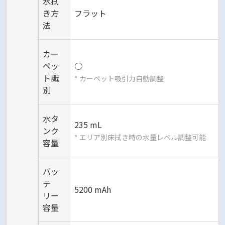
水拭
き方
フラット
法
カー
ペッ
○
ト識
* カーペット吸引力自動調整
別
水タ
235 mL
ンク
* エリア別床拭き時の水量レベル調整可能
容量
バッ
テ
5200 mAh
リー
容量