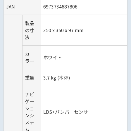
JAN
6973734687806
製品
の寸
350 x 350 x 97 mm
法
カ
ホワイト
ラー
重量
3.7 kg (本体)
ナビ
ゲー
ショ
LDS+バンパーセンサー
ンシ
ステ
ム