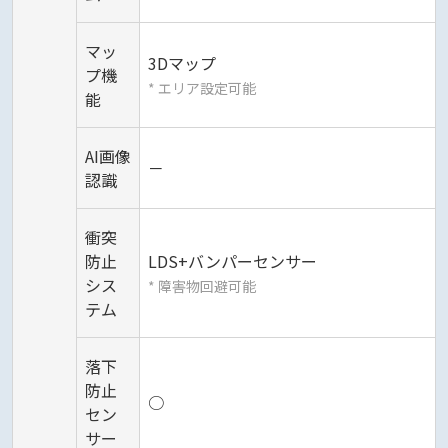
マッ
3Dマップ
プ機
* エリア設定可能
能
AI画像
－
認識
衝突
防止
LDS+バンパーセンサー
シス
* 障害物回避可能
テム
落下
防止
○
セン
サー