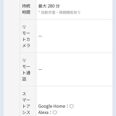
持続
最大 280 分
時間
* 自動充電・再開機能有り
リ
モー
－
トカ
メラ
リ
モー
－
ト通
話
ス
マー
トア
Google Home：○
シス
Alexa：○