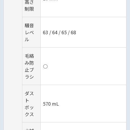
高さ
制限
騒音
レベ
63 / 64 / 65 / 68
ル
毛絡
み防
○
止ブ
ラシ
ダス
ト
570 mL
ボッ
クス