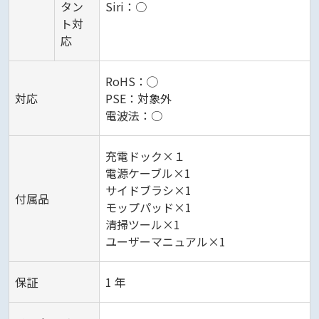
タン
Siri：○
ト対
応
RoHS：◯
対応
PSE：対象外
電波法：○
充電ドック×１
電源ケーブル×1
サイドブラシ×1
付属品
モップパッド×1
清掃ツール×1
ユーザーマニュアル×1
保証
1 年