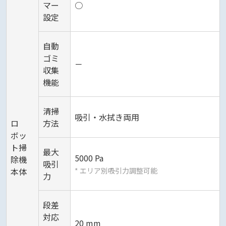
マー
○
設定
自動
ゴミ
－
収集
機能
清掃
吸引・水拭き両用
ロ
方法
ボッ
ト掃
最大
5000 Pa
除機
吸引
本体
* エリア別吸引力調整可能
力
段差
対応
20 mm