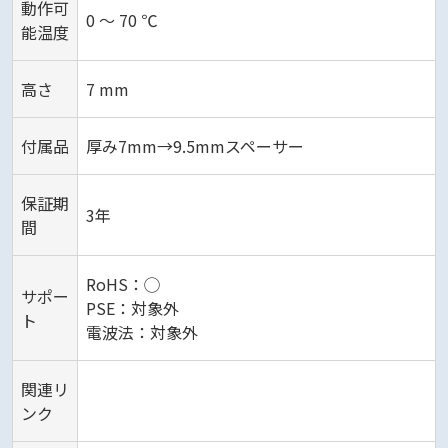
動作可
0 ～ 70 ℃
能温度
高さ
7 mm
付属品
厚み7mm→9.5mmスペーサー
保証期
3年
間
RoHS：◯
サポー
PSE：対象外
ト
電波法：対象外
関連リ
ンク