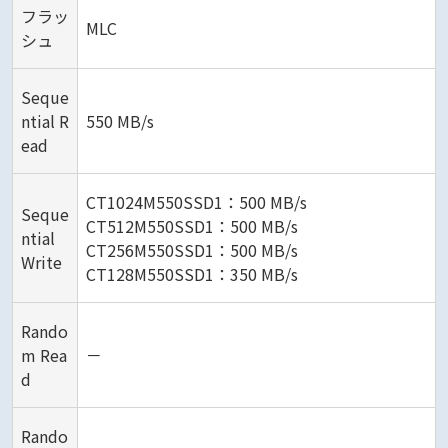
フラッ
MLC
シュ
Seque
ntial R
550 MB/s
ead
CT1024M550SSD1：500 MB/s
Seque
CT512M550SSD1：500 MB/s
ntial
CT256M550SSD1：500 MB/s
Write
CT128M550SSD1：350 MB/s
Rando
m Rea
－
d
Rando