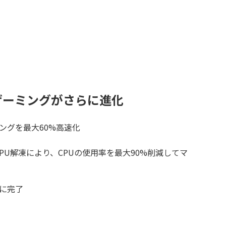
geでゲーミングがさらに進化
ングを最大60%高速化
PU解凍により、CPUの使用率を最大90%削減してマ
に完了