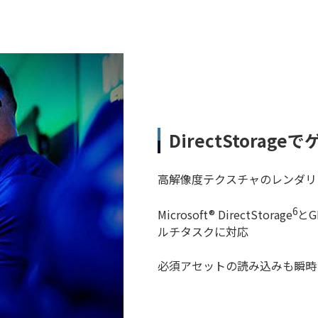
DirectStora
高解像度テクスチャのレンダリ
6
Microsoft® DirectStorage
とG
ルチタスクに対応
必須アセットの読み込みも瞬時