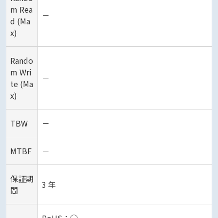
m Rea
－
d (Ma
x)
Rando
m Wri
－
te (Ma
x)
TBW
－
MTBF
－
保証期
3 年
間