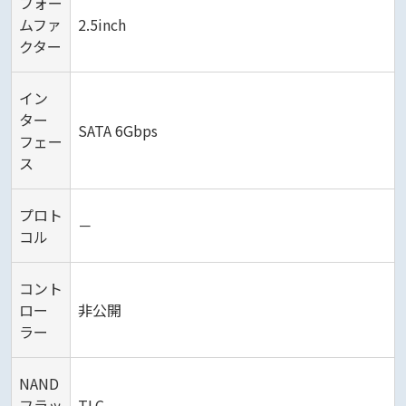
フォー
ムファ
2.5inch
クター
イン
ター
SATA 6Gbps
フェー
ス
プロト
－
コル
コント
ロー
非公開
ラー
NAND
フラッ
TLC