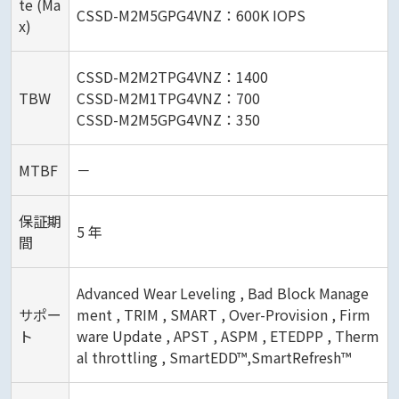
te (Ma
CSSD-M2M5GPG4VNZ：600K IOPS
x)
CSSD-M2M2TPG4VNZ：1400
TBW
CSSD-M2M1TPG4VNZ：700
CSSD-M2M5GPG4VNZ：350
MTBF
－
保証期
5 年
間
Advanced Wear Leveling , Bad Block Manage
サポー
ment , TRIM , SMART , Over-Provision , Firm
ト
ware Update , APST , ASPM , ETEDPP , Therm
al throttling , SmartEDD™,SmartRefresh™