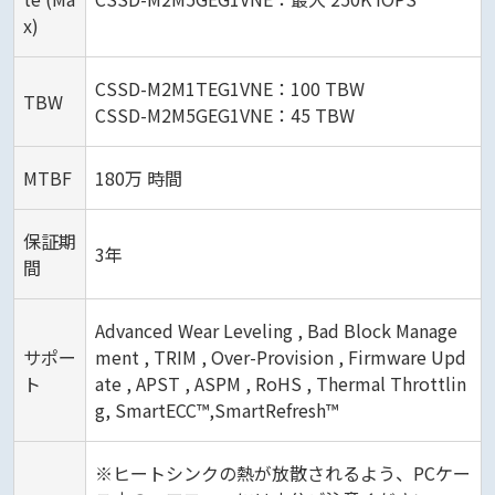
x)
CSSD-M2M1TEG1VNE：100 TBW
TBW
CSSD-M2M5GEG1VNE：45 TBW
MTBF
180万 時間
保証期
3年
間
Advanced Wear Leveling , Bad Block Manage
サポー
ment , TRIM , Over-Provision , Firmware Upd
ト
ate , APST , ASPM , RoHS , Thermal Throttlin
g, SmartECC™,SmartRefresh™
※ヒートシンクの熱が放散されるよう、PCケー