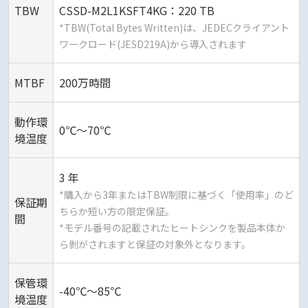
TBW
CSSD-M2L1KSFT4KG：220 TB
*TBW(Total Bytes Written)は、JEDECクライアント
ワークロード(JESD219A)から導入されます
MTBF
200万時間
動作環
0℃〜70℃
境温度
3 年
*購⼊から3年またはTBW制限に基づく「使⽤率」のど
保証期
ちらか短い⽅の限定保証。
間
*モデル番号の記載されたヒートシンクを製品本体か
ら剝がされますと保証の対象外となります。
保管環
-40℃〜85℃
境温度