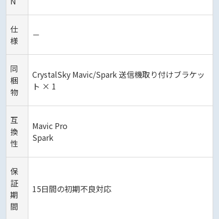
N
仕
－
様
同
CrystalSky Mavic/Spark 送信機取り付けブラケッ
梱
ト × 1
物
互
Mavic Pro
換
Spark
性
保
証
15日間の初期不良対応
期
間