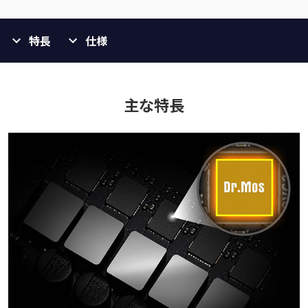
特長
仕様
主な特長