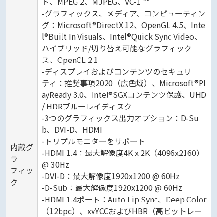
ト、MPEG 2、MJPEG、VC-1 **
-グラフィックス、メディア、コンピューティン
グ：Microsoft®DirectX 12、OpenGL 4.5、Inte
l®Built In Visuals、Intel®Quick Sync Video、
ハイブリッド/切り替え可能なグラフィック
ス、OpenCL 2.1
-ディスプレイおよびコンテンツのセキュリ
ティ：推奨事項2020（広色域）、Microsoft®Pl
ayReady 3.0、Intel®SGXコンテンツ保護、UHD
/ HDRブルーレイディスク
-3つのグラフィックス出力オプション：D-Su
b、DVI-D、HDMI
-トリプルモニターをサポート
内蔵グ
-HDMI 1.4：最大解像度4K x 2K（4096x2160）
ラ
@ 30Hz
フィッ
-DVI-D：最大解像度1920x1200 @ 60Hz
ク
-D-Sub：最大解像度1920x1200 @ 60Hz
-HDMI 1.4ポート：Auto Lip Sync、Deep Color
（12bpc）、xvYCCおよびHBR（高ビットレー