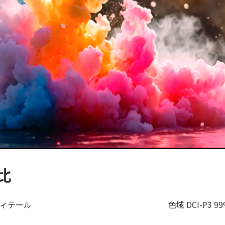
比
ディテール
色域 DCI-P3