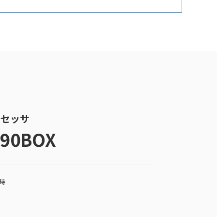
プロセッサ
590BOX
1時