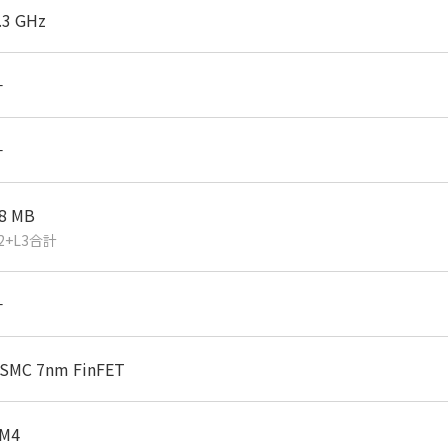
.3 GHz
－
－
8 MB
2+L3合計
－
SMC 7nm FinFET
M4