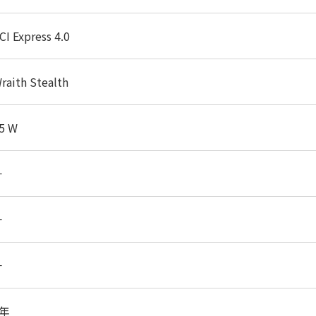
CI Express 4.0
raith Stealth
5 W
－
－
－
3年