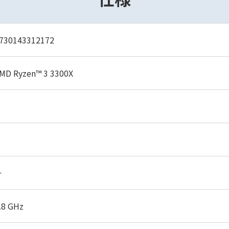
730143312172
MD Ryzen™ 3 3300X
－
.8 GHz