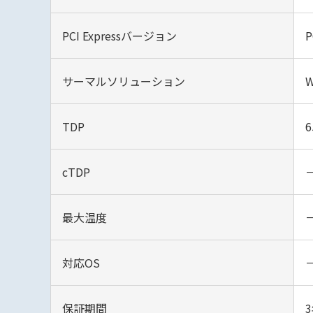
PCI Expressバージョン
P
サーマルソリューション
W
TDP
6
cTDP
最大温度
対応OS
保証期間