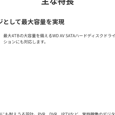
主な特長
ージとして最大容量を実現
最大4TBの大容量を備えるWD AV SATAハードディスク
ションにも対応します。
にも耐えうる設計。PVR、DVR、IPTVなど、常時稼働のデ