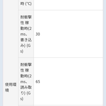
時 (℃)
耐衝撃
性 稼
動時(2
ms、
30
書き込
み) (G
s)
耐衝撃
性 稼
動時(2
ms、
65
使用環
読み取
境
り) (G
s)