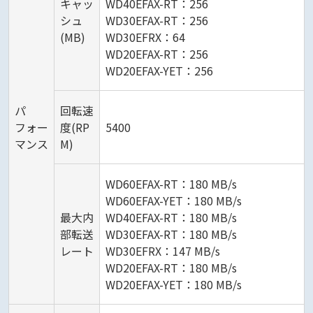
キャッ
WD40EFAX-RT：256
シュ
WD30EFAX-RT：256
(MB)
WD30EFRX：64
WD20EFAX-RT：256
WD20EFAX-YET：256
パ
回転速
フォー
度(RP
5400
マンス
M)
WD60EFAX-RT：180 MB/s
WD60EFAX-YET：180 MB/s
最大内
WD40EFAX-RT：180 MB/s
部転送
WD30EFAX-RT：180 MB/s
レート
WD30EFRX：147 MB/s
WD20EFAX-RT：180 MB/s
WD20EFAX-YET：180 MB/s