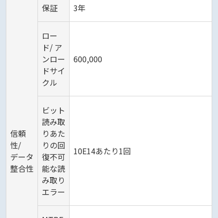
保証
3年
ロー
ド/ ア
ンロー
600,000
ドサイ
クル
ビット
読み取
信頼
りあた
性/
りの回
10E14あたり1回
データ
復不可
整合性
能な読
み取り
エラー