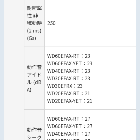
耐衝撃
性 非
稼動時
250
(2 ms)
(Gs)
WD60EFAX-RT：23
WD60EFAX-YET：23
動作音
WD40EFAX-RT：23
アイド
WD30EFAX-RT：23
ル (dB
WD30EFRX：23
A)
WD20EFAX-RT：21
WD20EFAX-YET：21
WD60EFAX-RT：27
WD60EFAX-YET：27
動作音
WD40EFAX-RT：27
シーク