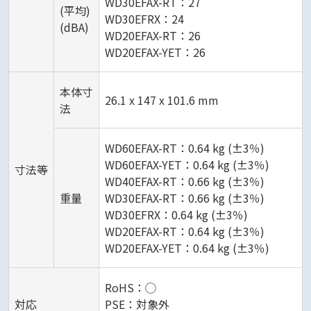
WD30EFAX-RT：27
(平均)
WD30EFRX：24
(dBA)
WD20EFAX-RT：26
WD20EFAX-YET：26
本体寸
26.1 x 147 x 101.6 mm
法
WD60EFAX-RT：0.64 kg (±3％)
WD60EFAX-YET：0.64 kg (±3％)
寸法等
WD40EFAX-RT：0.66 kg (±3％)
重量
WD30EFAX-RT：0.66 kg (±3％)
WD30EFRX：0.64 kg (±3％)
WD20EFAX-RT：0.64 kg (±3％)
WD20EFAX-YET：0.64 kg (±3％)
RoHS：◯
対応
PSE：対象外