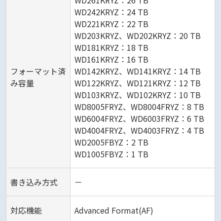
WD261KRYZ：26 TB
WD242KRYZ：24 TB
WD221KRYZ：22 TB
WD203KRYZ、WD202KRYZ：20 TB
WD181KRYZ：18 TB
WD161KRYZ：16 TB
フォーマット済
WD142KRYZ、WD141KRYZ：14 TB
み容量
WD122KRYZ、WD121KRYZ：12 TB
WD103KRYZ、WD102KRYZ：10 TB
WD8005FRYZ、WD8004FRYZ：8 TB
WD6004FRYZ、WD6003FRYZ：6 TB
WD4004FRYZ、WD4003FRYZ：4 TB
WD2005FBYZ：2 TB
WD1005FBYZ：1 TB
書き込み方式
－
対応機能
Advanced Format(AF)