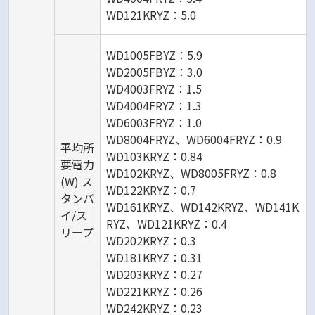
WD121KRYZ：5.0
WD1005FBYZ：5.9
WD2005FBYZ：3.0
WD4003FRYZ：1.5
WD4004FRYZ：1.3
WD6003FRYZ：1.0
WD8004FRYZ、WD6004FRYZ：0.9
平均所
WD103KRYZ：0.84
要電力
WD102KRYZ、WD8005FRYZ：0.8
(W) ス
WD122KRYZ：0.7
タンバ
WD161KRYZ、WD142KRYZ、WD141K
イ/ス
RYZ、WD121KRYZ：0.4
リープ
WD202KRYZ：0.3
WD181KRYZ：0.31
WD203KRYZ：0.27
WD221KRYZ：0.26
WD242KRYZ：0.23