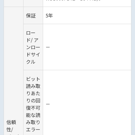
保証
5年
ロー
ド/ ア
ンロー
－
ドサイ
クル
ビット
読み取
りあた
りの回
－
復不可
能な読
信頼
み取り
性/
エラー