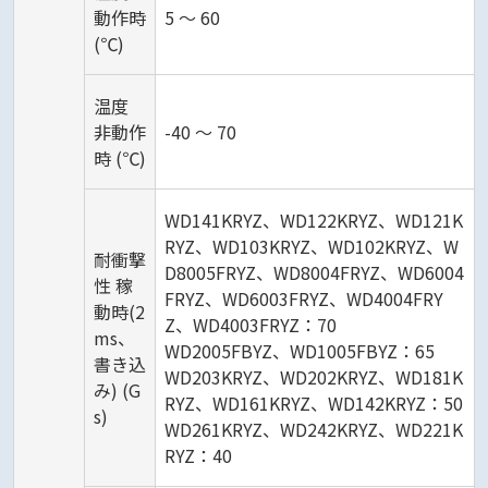
動作時
5 ～ 60
(℃)
温度
非動作
-40 ～ 70
時 (℃)
WD141KRYZ、WD122KRYZ、WD121K
RYZ、WD103KRYZ、WD102KRYZ、W
耐衝撃
D8005FRYZ、WD8004FRYZ、WD6004
性 稼
FRYZ、WD6003FRYZ、WD4004FRY
動時(2
Z、WD4003FRYZ：70
ms、
WD2005FBYZ、WD1005FBYZ：65
書き込
WD203KRYZ、WD202KRYZ、WD181K
み) (G
RYZ、WD161KRYZ、WD142KRYZ：50
s)
WD261KRYZ、WD242KRYZ、WD221K
RYZ：40