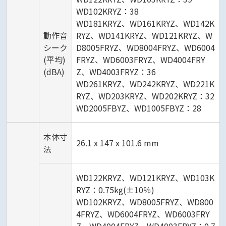
WD102KRYZ：38
WD181KRYZ、WD161KRYZ、WD142K
動作音
RYZ、WD141KRYZ、WD121KRYZ、W
シーク
D8005FRYZ、WD8004FRYZ、WD6004
(平均)
FRYZ、WD6003FRYZ、WD4004FRY
(dBA)
Z、WD4003FRYZ：36
WD261KRYZ、WD242KRYZ、WD221K
RYZ、WD203KRYZ、WD202KRYZ：32
WD2005FBYZ、WD1005FBYZ：28
本体寸
26.1 x 147 x 101.6 mm
法
WD122KRYZ、WD121KRYZ、WD103K
RYZ：0.75kg(±10％)
WD102KRYZ、WD8005FRYZ、WD800
4FRYZ、WD6004FRYZ、WD6003FRY