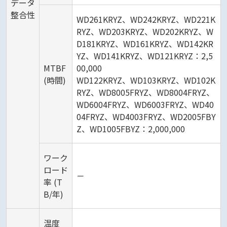
データ
整合性
WD261KRYZ、WD242KRYZ、WD221K
RYZ、WD203KRYZ、WD202KRYZ、W
D181KRYZ、WD161KRYZ、WD142KR
YZ、WD141KRYZ、WD121KRYZ：2,5
MTBF
00,000
(時間)
WD122KRYZ、WD103KRYZ、WD102K
RYZ、WD8005FRYZ、WD8004FRYZ、
WD6004FRYZ、WD6003FRYZ、WD40
04FRYZ、WD4003FRYZ、WD2005FBY
Z、WD1005FBYZ：2,000,000
ワーク
ロード
－
率 (T
B/年)
温度