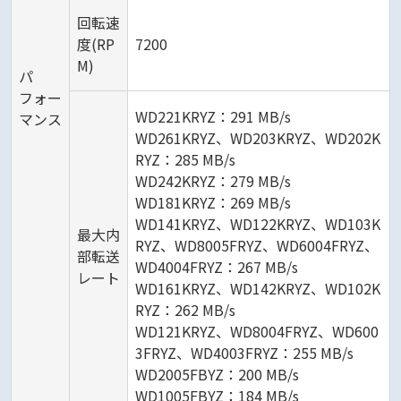
回転速
度(RP
7200
M)
パ
フォー
WD221KRYZ：291 MB/s
マンス
WD261KRYZ、WD203KRYZ、WD202K
RYZ：285 MB/s
WD242KRYZ：279 MB/s
WD181KRYZ：269 MB/s
WD141KRYZ、WD122KRYZ、WD103K
最大内
RYZ、WD8005FRYZ、WD6004FRYZ、
部転送
WD4004FRYZ：267 MB/s
レート
WD161KRYZ、WD142KRYZ、WD102K
RYZ：262 MB/s
WD121KRYZ、WD8004FRYZ、WD600
3FRYZ、WD4003FRYZ：255 MB/s
WD2005FBYZ：200 MB/s
WD1005FBYZ：184 MB/s