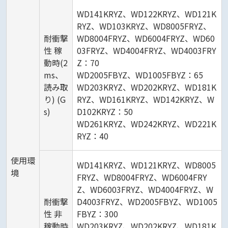
WD141KRYZ、WD122KRYZ、WD121K
RYZ、WD103KRYZ、WD8005FRYZ、
耐衝撃
WD8004FRYZ、WD6004FRYZ、WD60
性 稼
03FRYZ、WD4004FRYZ、WD4003FRY
動時(2
Z：70
ms、
WD2005FBYZ、WD1005FBYZ：65
読み取
WD203KRYZ、WD202KRYZ、WD181K
り) (G
RYZ、WD161KRYZ、WD142KRYZ、W
s)
D102KRYZ：50
WD261KRYZ、WD242KRYZ、WD221K
RYZ：40
使用環
WD141KRYZ、WD121KRYZ、WD8005
境
FRYZ、WD8004FRYZ、WD6004FRY
Z、WD6003FRYZ、WD4004FRYZ、W
耐衝撃
D4003FRYZ、WD2005FBYZ、WD1005
性 非
FBYZ：300
稼動時
WD203KRYZ、WD202KRYZ、WD181K