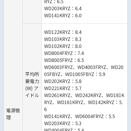
RYZ：6.5
WD203KRYZ：6.4
WD141KRYZ：6.0
WD122KRYZ：8.4
WD103KRYZ：8.3
WD102KRYZ：8.0
WD8004FRYZ：7.4
WD8005FRYZ：6.5
WD6003FRYZ、WD4003FRYZ、WD20
平均所
05FBYZ、WD1005FBYZ：5.9
要電力
WD202KRYZ：5.8
(W) ア
WD221KRYZ：5.7
イドル
WD261KRYZ、WD242KRYZ、WD181K
RYZ、WD161KRYZ、WD142KRYZ：5.
6
電源管
WD141KRYZ、WD6004FRYZ：5.5
理
WD203KRYZ：5.3
WD4004FRYZ：5.4