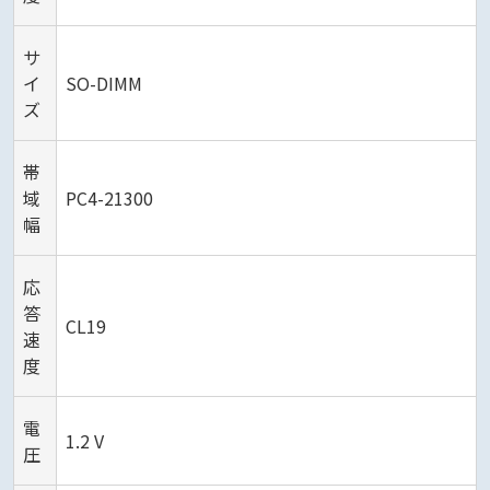
サ
イ
SO-DIMM
ズ
帯
域
PC4-21300
幅
応
答
CL19
速
度
電
1.2 V
圧