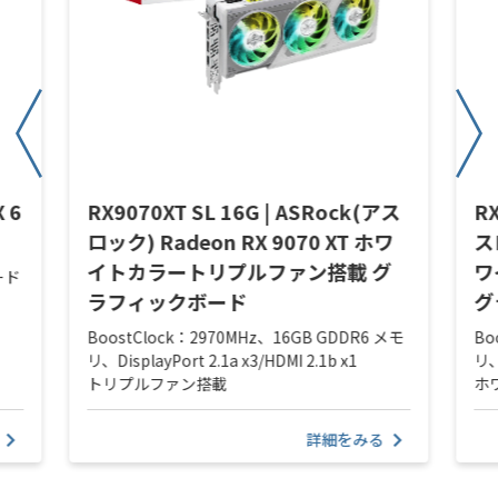
 6
RX9070XT SL 16G | ASRock(アス
RX
ロック) Radeon RX 9070 XT ホワ
ス
イトカラートリプルファン搭載 グ
ワ
ード
ラフィックボード
グ
BoostClock：2970MHz、16GB GDDR6 メモ
Bo
リ、DisplayPort 2.1a x3/HDMI 2.1b x1
リ、
トリプルファン搭載
ホ
詳細をみる