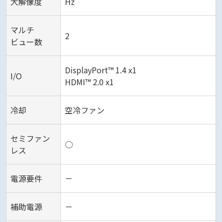
大解像度
Hz
マルチ
2
ビュー数
DisplayPort™ 1.4 x1
I/O
HDMI™ 2.0 x1
冷却
空冷ファン
セミファン
○
レス
電源要件
－
補助電源
－