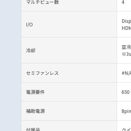
マルチビュー数
4
Disp
I/O
HDM
空冷
冷却
※3
セミファンレス
#N/
電源要件
650
補助電源
8pin
付属品
クイ