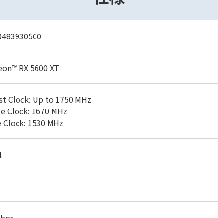
0483930560
eon™ RX 5600 XT
st Clock: Up to 1750 MHz
e Clock: 1670 MHz
e Clock: 1530 MHz
4
Gbps