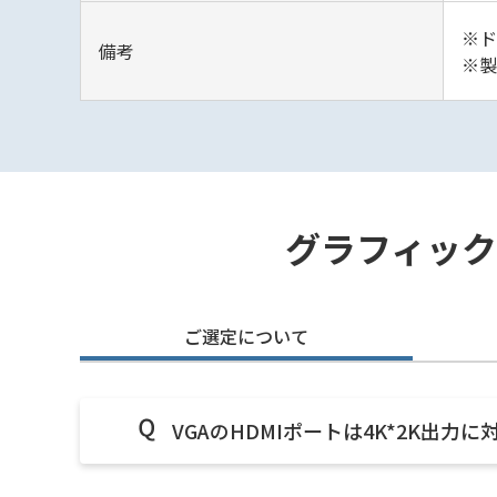
※ド
備考
※製
グラフィックボ
ご選定について
VGAのHDMIポートは4K*2K出力