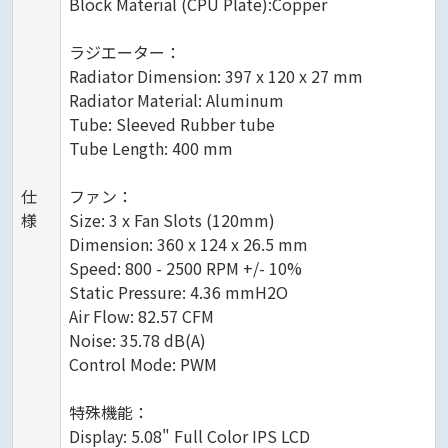
Block Material (CPU Plate):Copper
ラジエーター：
Radiator Dimension: 397 x 120 x 27 mm
Radiator Material: Aluminum
Tube: Sleeved Rubber tube
Tube Length: 400 mm
仕
ファン：
様
Size: 3 x Fan Slots (120mm)
Dimension: 360 x 124 x 26.5 mm
Speed: 800 - 2500 RPM +/- 10%
Static Pressure: 4.36 mmH2O
Air Flow: 82.57 CFM
Noise: 35.78 dB(A)
Control Mode: PWM
特殊機能：
Display: 5.08" Full Color IPS LCD