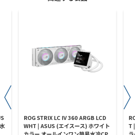
US
ROG STRIX LC IV 360 ARGB LCD
RO
易水
WHT | ASUS (エイスース) ホワイト
T
、
カラー オールインワン簡易水冷CP
ラ