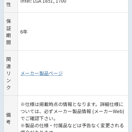
Intel: LGA 1851, 1700
性
保
証
6年
期
間
関
連
リ
メーカー製品ページ
ン
ク
※仕様は掲載時点の情報となります。詳細仕様に
ついては、必ずメーカー製品情報 (メーカーWeb)
備
でご確認下さい。
考
※製品の仕様・付属品などは予告なく変更される