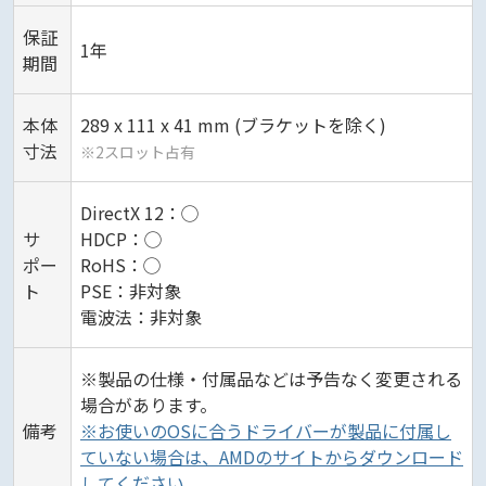
保証
1年
期間
本体
289 x 111 x 41 mm (ブラケットを除く)
寸法
※2スロット占有
DirectX 12：◯
サ
HDCP：◯
ポー
RoHS：◯
ト
PSE：非対象
電波法：非対象
※製品の仕様・付属品などは予告なく変更される
場合があります。
備考
※お使いのOSに合うドライバーが製品に付属し
ていない場合は、AMDのサイトからダウンロード
してください。