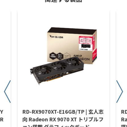
BY
RD-RX9070XT-E16GB/TP | 玄人志
R
 R
向 Radeon RX 9070 XT トリプルフ
R
ァン搭載 グラフィックボード
搭