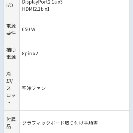
DisplayPort2.1a x3
I/O
HDMI2.1b x1
電源
650 W
要件
補助
8pin x2
電源
冷
却/
ス
空冷ファン
ロッ
ト
付属
グラフィックボード取り付け手順書
品