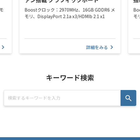
メモ
Boostクロック：2970MHz、16GB GDDR6 メ
Bo
モリ、DisplayPort 2.1a x3/HDMIb 2.1 x1
モリ
詳細をみる
キーワード検索