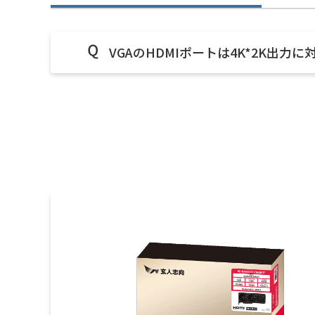
VGAのHDMIポートは4K*2K出力