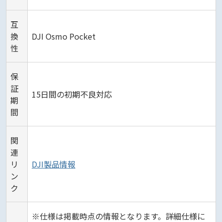
互
換
DJI Osmo Pocket
性
保
証
15日間の初期不良対応
期
間
関
連
リ
DJI製品情報
ン
ク
※仕様は掲載時点の情報となります。詳細仕様に