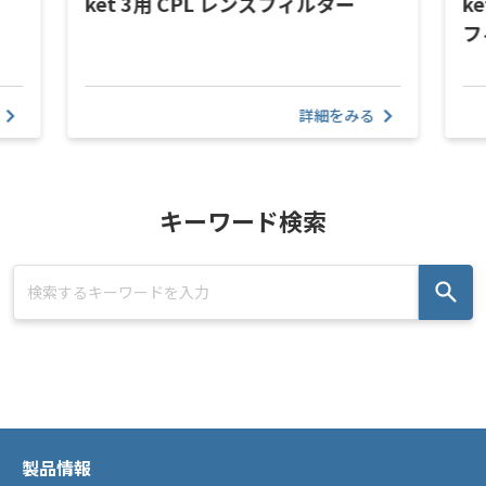
ket 3用 CPL レンズフィルター
ke
フ
詳細をみる
キーワード検索
製品情報