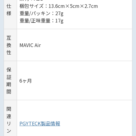
仕
梱包サイズ：13.6cm×5cm×2.7cm
様
重量/パッキン：27g
重量/正味重量：17g
互
換
MAVIC Air
性
保
証
6ヶ月
期
間
関
連
リ
PGYTECK製品情報
ン