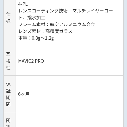
4-PL
レンズコーティング技術：マルチレイヤーコー
仕
ト、撥水加工
様
フレーム素材：航空アルミニウム合金
レンズ素材：高精度ガラス
重量：0.8g～1.2g
互
換
MAVIC2 PRO
性
保
証
6ヶ月
期
間
関