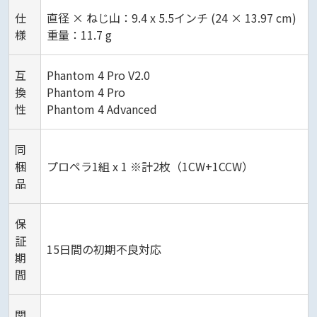
仕
直径 × ねじ山：9.4 x 5.5インチ (24 × 13.97 cm)
様
重量：11.7 g
互
Phantom 4 Pro V2.0
換
Phantom 4 Pro
性
Phantom 4 Advanced
同
梱
プロペラ1組 x 1 ※計2枚（1CW+1CCW）
品
保
証
15日間の初期不良対応
期
間
関