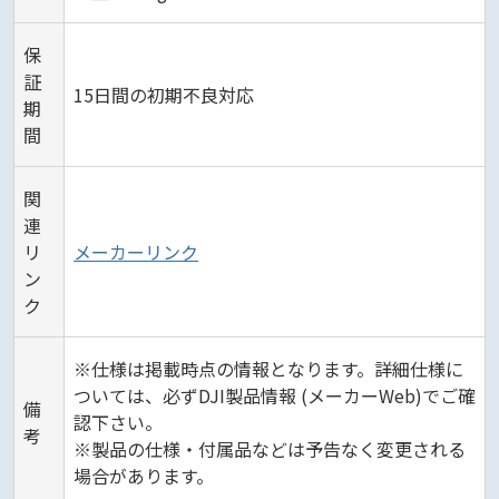
保
証
15日間の初期不良対応
期
間
関
連
リ
メーカーリンク
ン
ク
※仕様は掲載時点の情報となります。詳細仕様に
ついては、必ずDJI製品情報 (メーカーWeb)でご確
備
認下さい。
考
※製品の仕様・付属品などは予告なく変更される
場合があります。