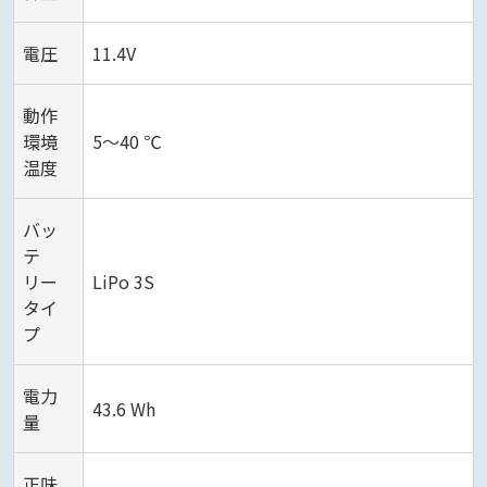
電圧
11.4V
動作
環境
5～40 ℃
温度
バッ
テ
リー
LiPo 3S
タイ
プ
電力
43.6 Wh
量
正味