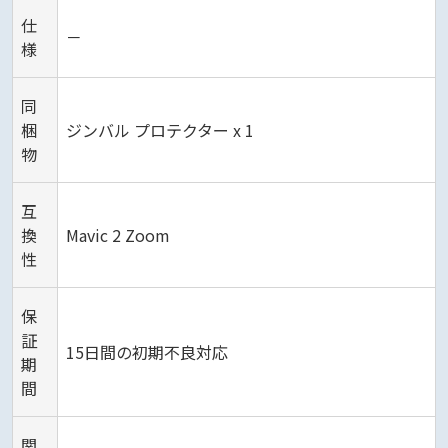
仕
－
様
同
梱
ジンバル プロテクター x 1
物
互
換
Mavic 2 Zoom
性
保
証
15日間の初期不良対応
期
間
関