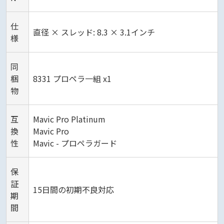
仕
直径 × スレッド: 8.3 × 3.1インチ
様
同
梱
8331 プロペラ一組 x1
物
互
Mavic Pro Platinum
換
Mavic Pro
性
Mavic - プロペラガード
保
証
15日間の初期不良対応
期
間