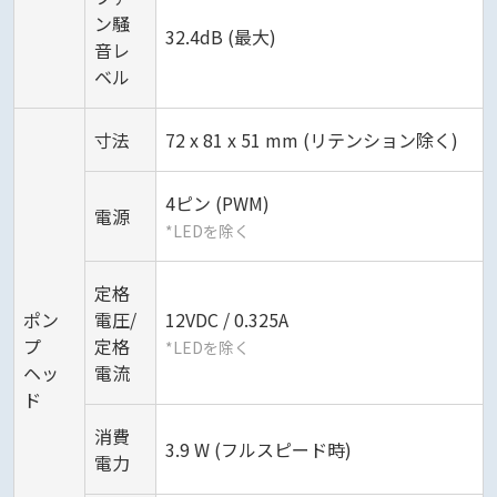
ン騒
32.4dB (最大)
音レ
ベル
寸法
72 x 81 x 51 mm (リテンション除く)
4ピン (PWM)
電源
*LEDを除く
定格
ポン
電圧/
12VDC / 0.325A
プ
定格
*LEDを除く
ヘッ
電流
ド
消費
3.9 W (フルスピード時)
電力