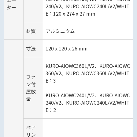
240/V2、KURO-AIOWC240L/V2/WHIT
ター
E：120 x 274 x 27 mm
材質
アルミニウム
寸法
120 x 120 x 26 mm
KURO-AIOWC360L/V2、KURO-AIOWC
360/V2、KURO-AIOWC360L/V2/WHIT
ファ
E：3
ン付
属数
KURO-AIOWC240L/V2、KURO-AIOWC
量
240/V2、KURO-AIOWC240L/V2/WHIT
E：2
ベア
リン