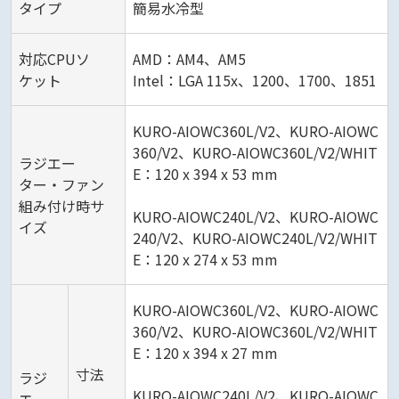
タイプ
簡易水冷型
対応CPUソ
AMD：AM4、AM5
ケット
Intel：LGA 115x、1200、1700、1851
KURO-AIOWC360L/V2、KURO-AIOWC
360/V2、KURO-AIOWC360L/V2/WHIT
ラジエー
E：120 x 394 x 53 mm
ター・ファン
組み付け時サ
KURO-AIOWC240L/V2、KURO-AIOWC
イズ
240/V2、KURO-AIOWC240L/V2/WHIT
E：120 x 274 x 53 mm
KURO-AIOWC360L/V2、KURO-AIOWC
360/V2、KURO-AIOWC360L/V2/WHIT
E：120 x 394 x 27 mm
寸法
ラジ
KURO-AIOWC240L/V2、KURO-AIOWC
エー