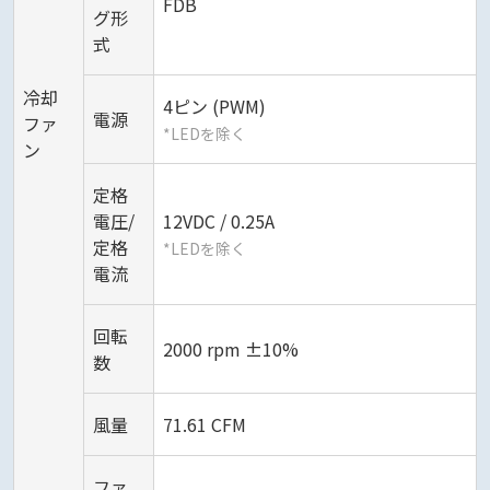
FDB
グ形
式
冷却
4ピン (PWM)
電源
ファ
*LEDを除く
ン
定格
電圧/
12VDC / 0.25A
定格
*LEDを除く
電流
回転
2000 rpm ±10%
数
風量
71.61 CFM
ファ