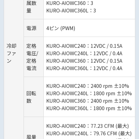
属数
KURO-AIOWC360：3
量
KURO-AIOWC360L：3
電源
4ピン (PWM)
冷却
定格
KURO-AIOWC240：12VDC / 0.15A
ファ
電圧/
KURO-AIOWC240L：12VDC / 0.4A
ン
定格
KURO-AIOWC360：12VDC / 0.15A
電流
KURO-AIOWC360L：12VDC / 0.4A
KURO-AIOWC240：2400 rpm ±10%
回転
KURO-AIOWC240L：1800 rpm ±10%
数
KURO-AIOWC360：2400 rpm ±10%
KURO-AIOWC360L：1800 rpm ±10%
KURO-AIOWC240：77.23 CFM (最大)
KURO-AIOWC240L：79.76 CFM (最大)
風量