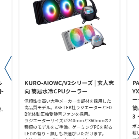
ル
KURO-AIOWC/V2シリーズ | 玄人志
P
ト
向 簡易水冷CPUクーラー
Y
ー
信頼性の高い大手メーカーの部材を採用した
簡
高品質モデル。ASETEK社ラジエーターとFD
載、
B流体動圧軸受静音ファンを採用。
3
ラジエーターサイズが240mmと360mmの2
ポ
種類のモデルをご準備。ゲーミングPCを彩る
載
LEDの有り・無しもお選びいただけます。
マ