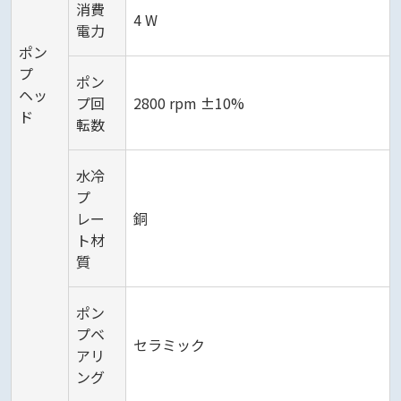
消費
4 W
電力
ポン
プ
ポン
ヘッ
プ回
2800 rpm ±10%
ド
転数
水冷
プ
レー
銅
ト材
質
ポン
プベ
セラミック
アリ
ング