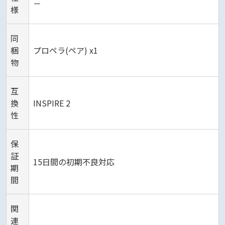
－
様
同
梱
プロペラ(ペア) x1
物
互
換
INSPIRE 2
性
保
証
15日間の初期不良対応
期
間
関
連