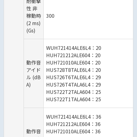
耐衝撃
性 非
稼動時
300
(2 ms)
(Gs)
WUH721414ALE6L4：20
HUH721212ALE604：20
動作音
HUH721010ALE604：20
アイド
HUS728T8TALE6L4：20
ル (dB
HUS726T6TALE6L4：29
A)
HUS726T4TALA6L4：29
HUS722T2TALA604：25
HUS722T1TALA604：25
WUH721414ALE6L4：36
HUH721212ALE604：36
動作音
HUH721010ALE604：36