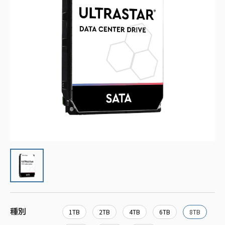
種別
1TB
2TB
4TB
6TB
8TB