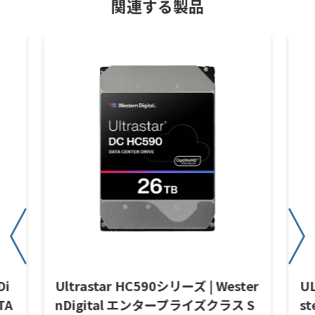
関連する製品
Di
Ultrastar HC590シリーズ | Wester
U
TA
nDigital エンタープライズクラス S
s