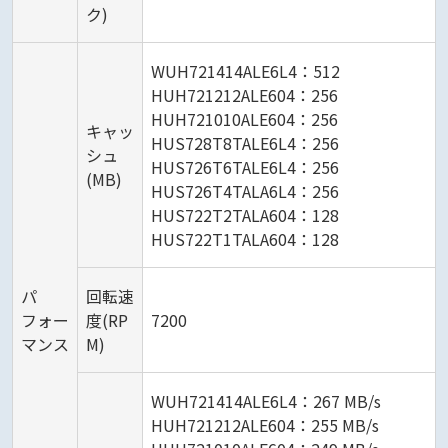
ク)
WUH721414ALE6L4：512
HUH721212ALE604：256
HUH721010ALE604：256
キャッ
HUS728T8TALE6L4：256
シュ
HUS726T6TALE6L4：256
(MB)
HUS726T4TALA6L4：256
HUS722T2TALA604：128
HUS722T1TALA604：128
パ
回転速
フォー
度(RP
7200
マンス
M)
WUH721414ALE6L4：267 MB/s
HUH721212ALE604：255 MB/s