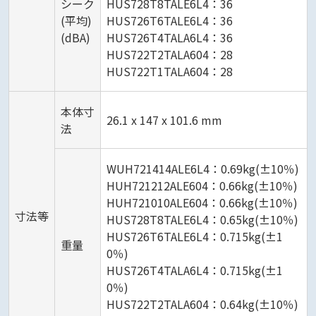
シーク
HUS728T8TALE6L4：36
(平均)
HUS726T6TALE6L4：36
(dBA)
HUS726T4TALA6L4：36
HUS722T2TALA604：28
HUS722T1TALA604：28
本体寸
26.1 x 147 x 101.6 mm
法
WUH721414ALE6L4：0.69kg(±10％)
HUH721212ALE604：0.66kg(±10％)
HUH721010ALE604：0.66kg(±10％)
寸法等
HUS728T8TALE6L4：0.65kg(±10％)
HUS726T6TALE6L4：0.715kg(±1
重量
0％)
HUS726T4TALA6L4：0.715kg(±1
0％)
HUS722T2TALA604：0.64kg(±10％)