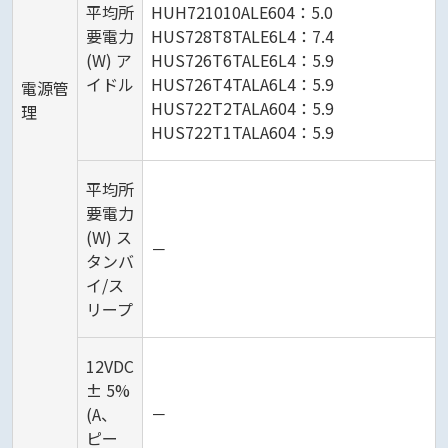
平均所
HUH721010ALE604：5.0
要電力
HUS728T8TALE6L4：7.4
(W) ア
HUS726T6TALE6L4：5.9
イドル
HUS726T4TALA6L4：5.9
電源管
HUS722T2TALA604：5.9
理
HUS722T1TALA604：5.9
平均所
要電力
(W) ス
－
タンバ
イ/ス
リープ
12VDC
± 5%
(A、
－
ピー