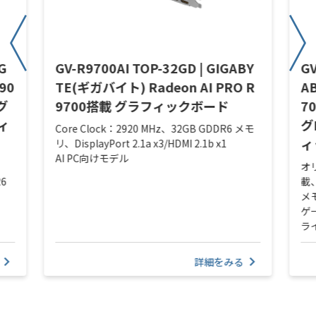
G
GV-R9700AI TOP-32GD | GIGABY
GV
90
TE(ギガバイト) Radeon AI PRO R
A
グ
9700搭載 グラフィックボード
7
ィ
グ
Core Clock：2920 MHz、32GB GDDR6 メモ
ィ
リ、DisplayPort 2.1a x3/HDMI 2.1b x1
AI PC向けモデル
オ
R6
載、
メモ
ゲ
ラ
詳細をみる