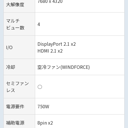
7680 x 4320
大解像度
マルチ
4
ビュー数
DisplayPort 2.1 x2
I/O
HDMI 2.1 x2
冷却
空冷ファン(WINDFORCE)
セミファン
○
レス
電源要件
750W
補助電源
8pin x2