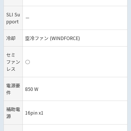
SLI Su
－
pport
冷却
空冷ファン (WINDFORCE)
セミ
ファン
○
レス
電源要
850 W
件
補助電
16pin x1
源