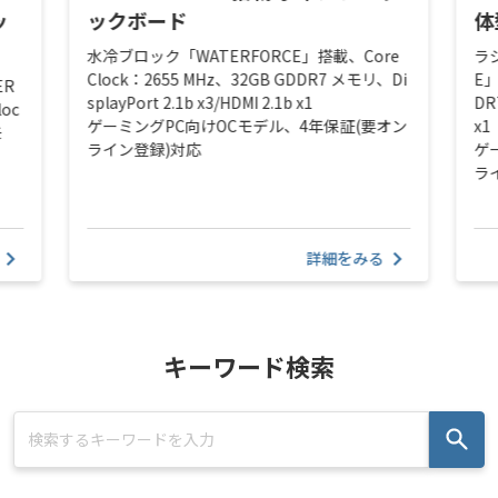
ッ
ックボード
体
水冷ブロック「WATERFORCE」搭載、Core
ラ
Clock：2655 MHz、32GB GDDR7 メモリ、Di
E」
ER
splayPort 2.1b x3/HDMI 2.1b x1
DR
loc
ゲーミングPC向けOCモデル、4年保証(要オン
x1
モ
ライン登録)対応
ゲ
ラ
詳細をみる
キーワード検索