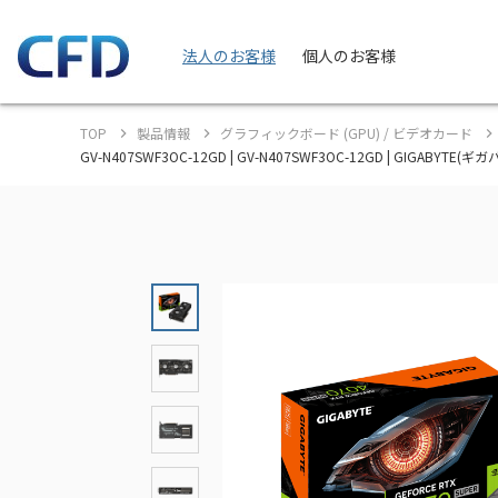
法人のお客様
個人のお客様
TOP
製品情報
グラフィックボード (GPU) / ビデオカード
GV-N407SWF3OC-12GD | GV-N407SWF3OC-12GD | GIGABYT