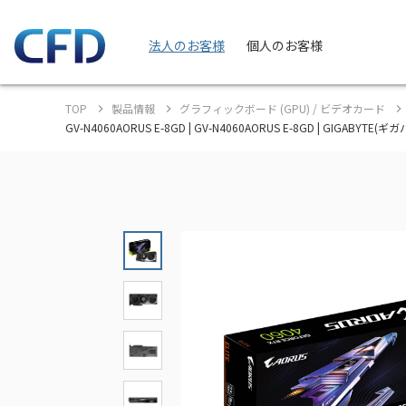
法人のお客様
個人のお客様
TOP
製品情報
グラフィックボード (GPU) / ビデオカード
GV-N4060AORUS E-8GD | GV-N4060AORUS E-8GD | GIGA