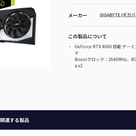
メーカー
GIGABYTE (ギガ
この製品について
GeForce RTX 4060 搭
ド
Boostクロック：2640MHz、8GB G
a x2
関連する製品