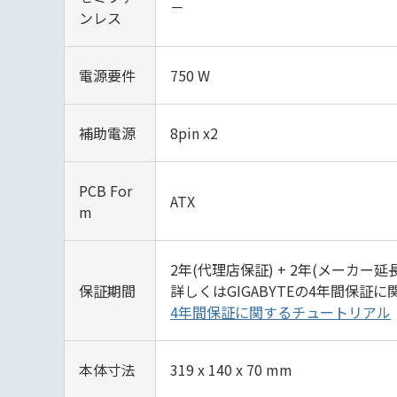
－
ンレス
電源要件
750 W
補助電源
8pin x2
PCB For
ATX
m
2年(代理店保証) + 2年(メーカ
保証期間
詳しくはGIGABYTEの4年間保
4年間保証に関するチュートリアル
本体寸法
319 x 140 x 70 mm