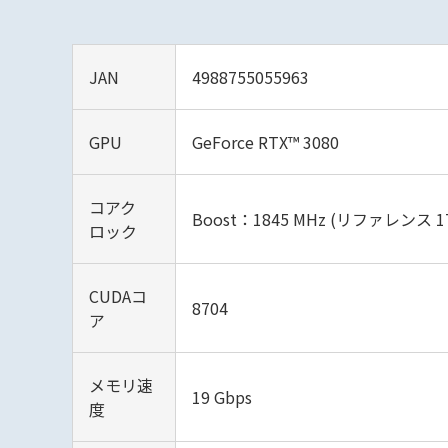
JAN
4988755055963
GPU
GeForce RTX™ 3080
コアク
Boost：1845 MHz (リファレンス 17
ロック
CUDAコ
8704
ア
メモリ速
19 Gbps
度