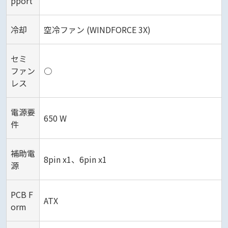
pport
冷却
空冷ファン (WINDFORCE 3X)
セミ
ファン
○
レス
電源要
650 W
件
補助電
8pin x1、6pin x1
源
PCB F
ATX
orm