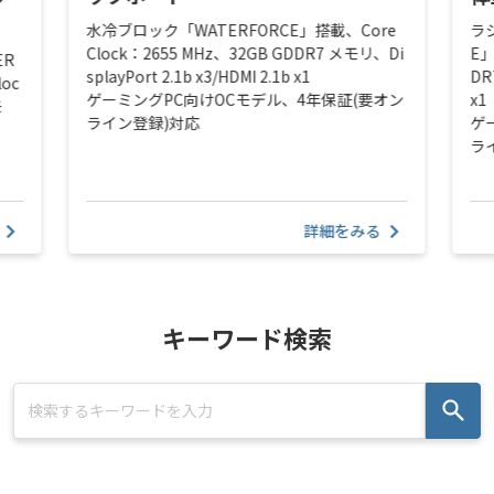
水冷ブロック「WATERFORCE」搭載、Core
ラ
Clock：2655 MHz、32GB GDDR7 メモリ、Di
E」
ER
splayPort 2.1b x3/HDMI 2.1b x1
DR
loc
ゲーミングPC向けOCモデル、4年保証(要オン
x1
モ
ライン登録)対応
ゲ
ラ
詳細をみる
キーワード検索