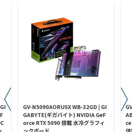
GI
GV-N5090AORUSX WB-32GD | GI
GV
F
GABYTE(ギガバイト) NVIDIA GeF
A
PC
orce RTX 5090 搭載 水冷グラフィ
c
ッ
ックボード
体