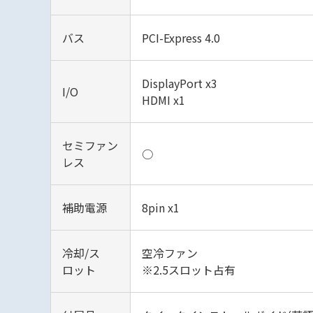
バス
PCI-Express 4.0
DisplayPort x3
I/O
HDMI x1
セミファン
○
レス
補助電源
8pin x1
冷却/ス
空冷ファン
ロット
※2.5スロット占有