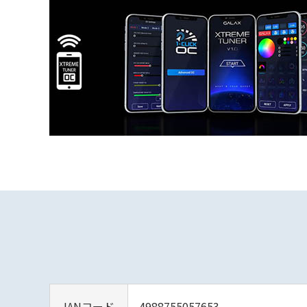
JANコード
4988755057653