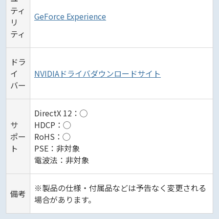
ティ
GeForce Experience
リ
ティ
ドラ
イ
NVIDIAドライバダウンロードサイト
バー
DirectX 12：◯
サ
HDCP：◯
ポー
RoHS：◯
ト
PSE：非対象
電波法：非対象
※製品の仕様・付属品などは予告なく変更される
備考
場合があります。