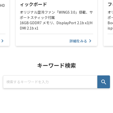
ィックボード
フ
/HD
オリジナル空冷ファン「WINGS 3.0」搭載、サ
オ
ポートスティック付属
ポ
16GB GDDR7 メモリ、DisplayPort 2.1b x3/H
Bo
DMI 2.1b x1
isp
詳細をみる
キーワード検索