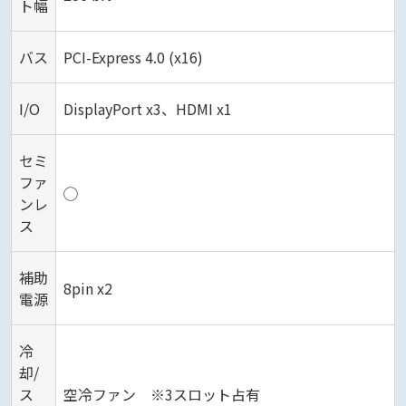
ト幅
バス
PCI-Express 4.0 (x16)
I/O
DisplayPort x3、HDMI x1
セミ
ファ
◯
ンレ
ス
補助
8pin x2
電源
冷
却/
ス
空冷ファン ※3スロット占有