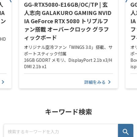
人
GG-RTX5080-E16GB/OC/TP | 玄
GG
IA
人志向 GALAKURO GAMING NVID
人
ァン
IA GeForce RTX 5080 トリプルフ
IA
ァン搭載 オーバークロック グラフ
フ
ィックボード
フ
/HD
オリジナル空冷ファン「WINGS 3.0」搭載、サ
オ
ポートスティック付属
ポ
16GB GDDR7 メモリ、DisplayPort 2.1b x3/H
Bo
DMI 2.1b x1
isp
詳細をみる
キーワード検索