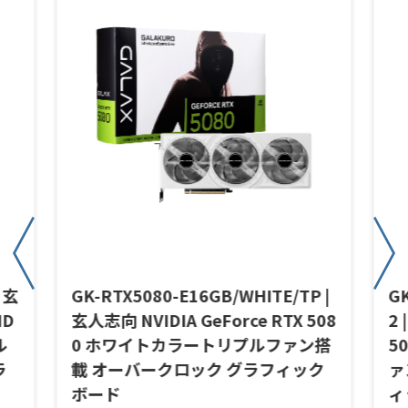
| 玄
GK-RTX5080-E16GB/WHITE/TP |
G
ID
玄人志向 NVIDIA GeForce RTX 508
2 
ル
0 ホワイトカラートリプルファン搭
5
ラ
載 オーバークロック グラフィック
ァ
ボード
ィ