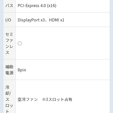
バス
PCI-Express 4.0 (x16)
I/O
DisplayPort x3、HDMI x1
セミ
ファ
◯
ンレ
ス
補助
8pin
電源
冷
却/
ス
空冷ファン ※3スロット占有
ロッ
ト