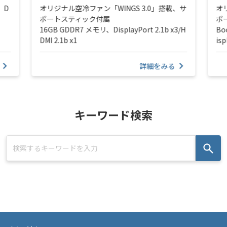
、D
オリジナル空冷ファン「WINGS 3.0」搭載、サ
オ
ポートスティック付属
ポ
16GB GDDR7 メモリ、DisplayPort 2.1b x3/H
Bo
DMI 2.1b x1
isp
詳細をみる
キーワード検索