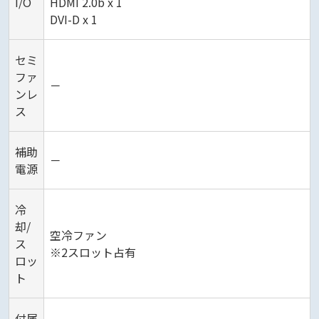
I/O
HDMI 2.0b x 1
DVI-D x 1
セミ
ファ
－
ンレ
ス
補助
－
電源
冷
却/
空冷ファン
ス
※2スロット占有
ロッ
ト
付属