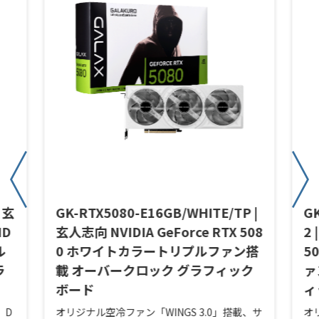
| 玄
GK-RTX5080-E16GB/WHITE/TP |
G
ID
玄人志向 NVIDIA GeForce RTX 508
2 
ル
0 ホワイトカラートリプルファン搭
5
ラ
載 オーバークロック グラフィック
ァ
ボード
ィ
、D
オリジナル空冷ファン「WINGS 3.0」搭載、サ
オ