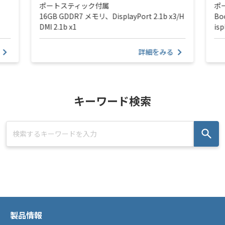
ポートスティック付属
ポ
16GB GDDR7 メモリ、DisplayPort 2.1b x3/H
Bo
DMI 2.1b x1
isp
詳細をみる
キーワード検索
製品情報