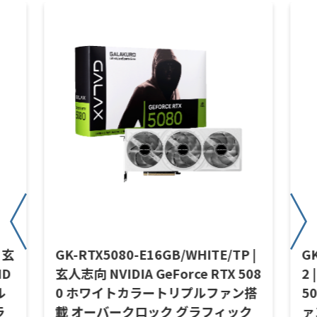
| 玄
GK-RTX5080-E16GB/WHITE/TP |
G
ID
玄人志向 NVIDIA GeForce RTX 508
2 
ル
0 ホワイトカラートリプルファン搭
5
ラ
載 オーバークロック グラフィック
ァ