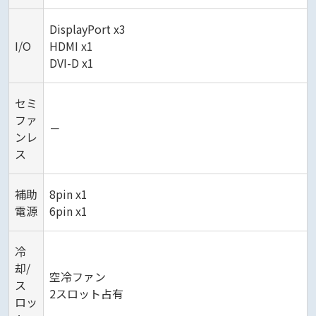
DisplayPort x3
I/O
HDMI x1
DVI-D x1
セミ
ファ
－
ンレ
ス
補助
8pin x1
電源
6pin x1
冷
却/
空冷ファン
ス
2スロット占有
ロッ