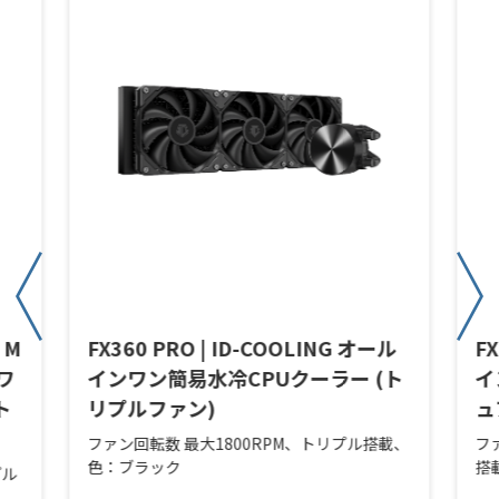
 M
FX360 PRO | ID-COOLING オール
F
ンワ
インワン簡易水冷CPUクーラー (ト
イ
ト
リプルファン)
ュ
ファン回転数 最大1800RPM、トリプル搭載、
フ
色：ブラック
搭
プル