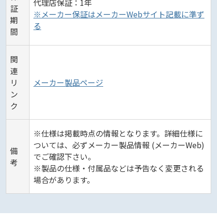
代理店保証：1年
証
※メーカー保証はメーカーWebサイト記載に準ず
期
る
間
関
連
リ
メーカー製品ページ
ン
ク
※仕様は掲載時点の情報となります。詳細仕様に
ついては、必ずメーカー製品情報 (メーカーWeb)
備
でご確認下さい。
考
※製品の仕様・付属品などは予告なく変更される
場合があります。