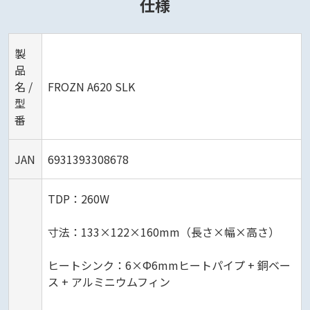
仕様
製
品
名 /
FROZN A620 SLK
型
番
JAN
6931393308678
TDP：260W
寸法：133×122×160mm（長さ×幅×高さ）
ヒートシンク：6×Ф6mmヒートパイプ + 銅ベー
ス + アルミニウムフィン