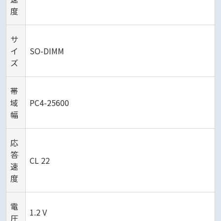
度
サ
イ
SO-DIMM
ズ
帯
域
PC4-25600
幅
応
答
CL 22
速
度
電
1.2 V
圧