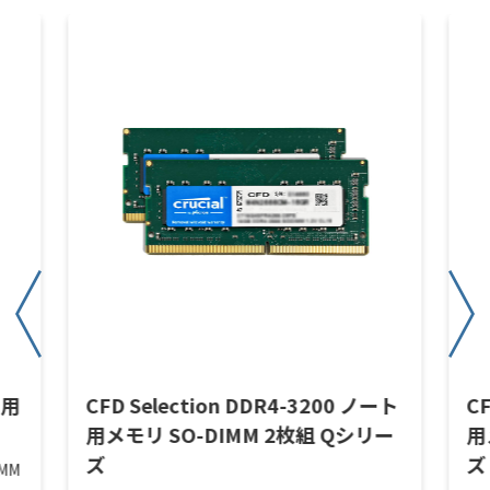
ト用
CFD Selection DDR4-3200 ノート
CF
用メモリ SO-DIMM 2枚組 Qシリー
用
ズ
ズ
IMM