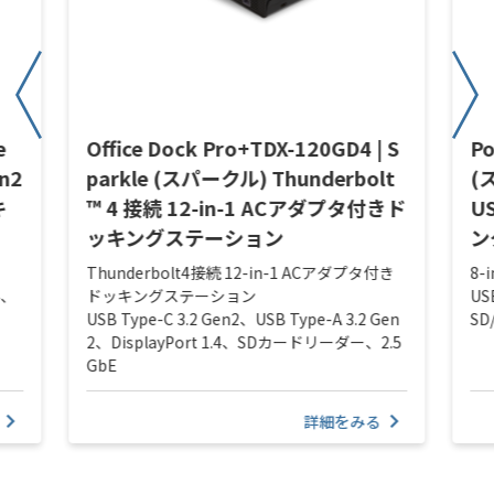
e
Office Dock Pro+TDX-120GD4 | S
Po
n2
parkle (スパークル) Thunderbolt
(
キ
™ 4 接続 12-in-1 ACアダプタ付きド
U
ッキングステーション
ン
Thunderbolt4接続 12-in-1 ACアダプタ付き
8
4、
ドッキングステーション
US
USB Type-C 3.2 Gen2、USB Type-A 3.2 Gen
S
2、DisplayPort 1.4、SDカードリーダー、2.5
GbE
詳細をみる